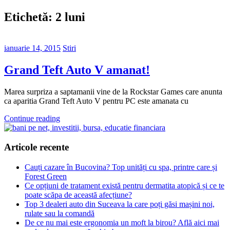
Etichetă:
2 luni
ianuarie 14, 2015
Stiri
Grand Teft Auto V amanat!
Marea surpriza a saptamanii vine de la Rockstar Games care anunta
ca aparitia Grand Teft Auto V pentru PC este amanata cu
Continue reading
Articole recente
Cauți cazare în Bucovina? Top unități cu spa, printre care și
Forest Green
Ce opțiuni de tratament există pentru dermatita atopică și ce te
poate scăpa de această afecțiune?
Top 3 dealeri auto din Suceava la care poți găsi mașini noi,
rulate sau la comandă
De ce nu mai este ergonomia un moft la birou? Află aici mai