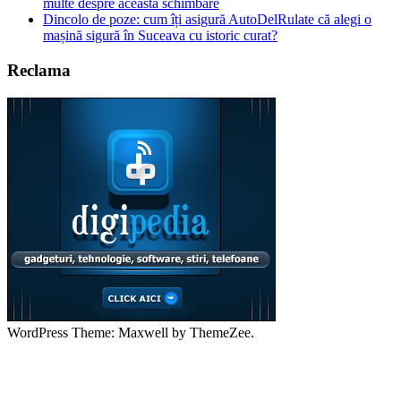
multe despre această schimbare
Dincolo de poze: cum îți asigură AutoDelRulate că alegi o
mașină sigură în Suceava cu istoric curat?
Reclama
WordPress Theme: Maxwell by ThemeZee.